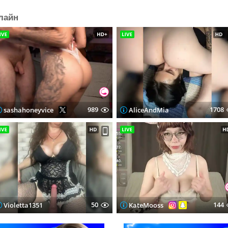
лайн
989
1708
sashahoneyvice
AliceAndMia
50
144
Violetta1351
KateMooss