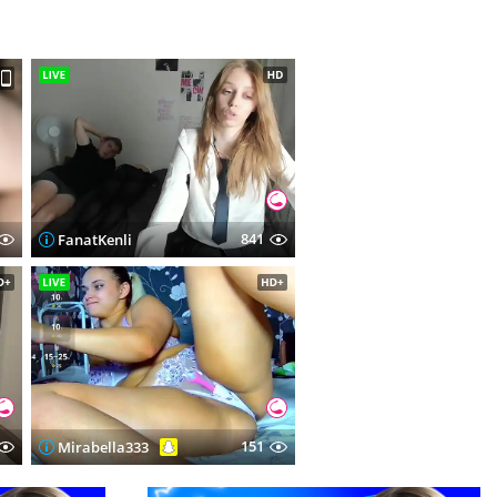
841
FanatKenli
151
Mirabella333