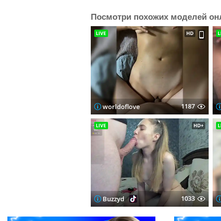
Посмотри похожих моделей он
1187
worldoflove
1033
Buzzyd